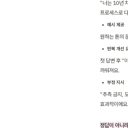
“너는 10년 
프로세스로 다
예시 제공
원하는 톤의 
반복 개선 
첫 답변 후 
까워져요.
부정 지시
“추측 금지, 
효과적이에요
정답이 아니라