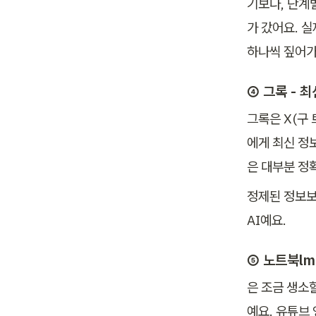
기보다, 단계
가 갔어요. 실
하나씩 짚어가
④ 
그록 - 
그록은 X(구 
에게 최신 정
은 대부분 정
정제된 정보보
AI예요. 
⑤ 
노트북lm
은 조금 생소할
예요. 유튜브 