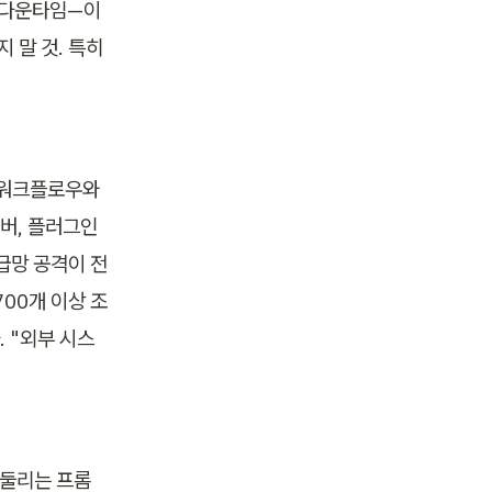
 다운타임—이 
말 것. 특히 
워크플로우와 
버, 플러그인 
공급망 공격이 전
700개 이상 조
. "외부 시스
휘둘리는 프롬