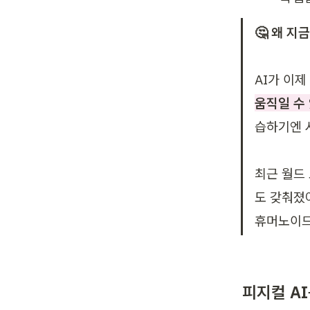
AI가 이제
움직일 수
습하기엔 시
최근 월드
도 갖춰졌어
휴머노이드
피지컬 A